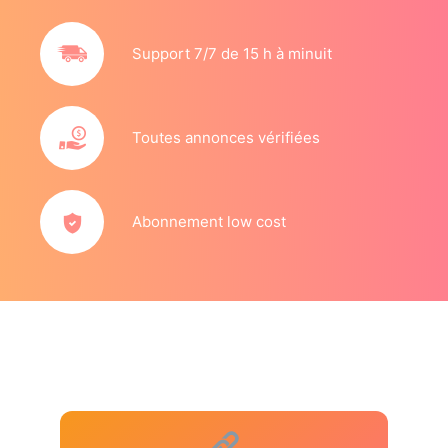
Support 7/7 de 15 h à minuit
Toutes annonces vérifiées
Abonnement low cost