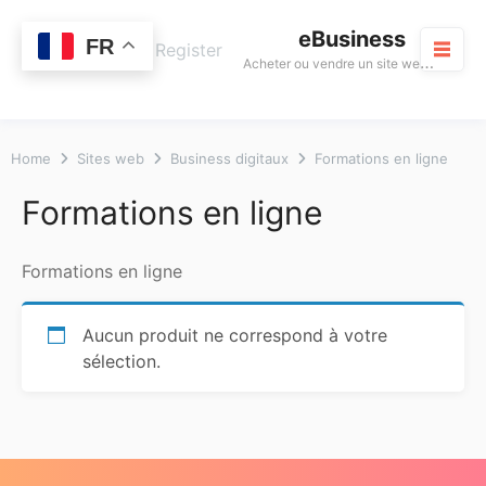
Skip
eBusiness
to
0
FR
Cart
Login / Register
A
cheter ou vendre un site web rentable
content
M
Home
Sites web
Business digitaux
Formations en ligne
Formations en ligne
Formations en ligne
Aucun produit ne correspond à votre
sélection.