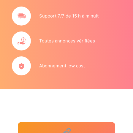
Support 7/7 de 15 h à minuit
Toutes annonces vérifiées
Abonnement low cost