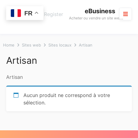
Skip
eBusiness
to
0
FR
Cart
Login / Register
A
cheter ou vendre un site web rentable
content
M
Home
Sites web
Sites locaux
Artisan
Artisan
Artisan
Aucun produit ne correspond à votre
sélection.