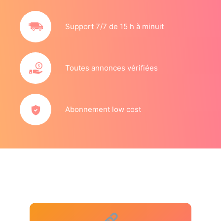
Support 7/7 de 15 h à minuit
Toutes annonces vérifiées
Abonnement low cost