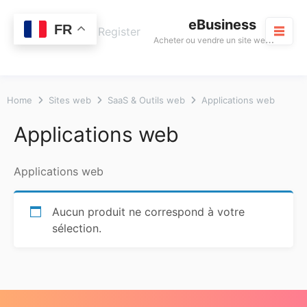
Skip
eBusiness
to
0
FR
Cart
Login / Register
A
cheter ou vendre un site web rentable
content
M
Home
Sites web
SaaS & Outils web
Applications web
Applications web
Applications web
Aucun produit ne correspond à votre
sélection.