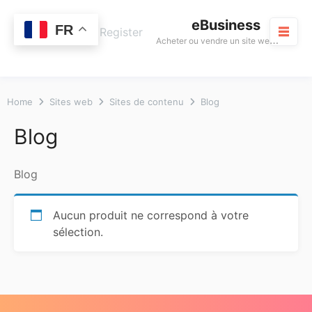
Skip
eBusiness
to
0
FR
Cart
Login / Register
A
cheter ou vendre un site web rentable
content
M
Home
Sites web
Sites de contenu
Blog
Blog
Blog
Aucun produit ne correspond à votre
sélection.