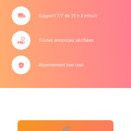
Support 7/7 de 15 h à minuit
Toutes annonces vérifiées
Abonnement low cost