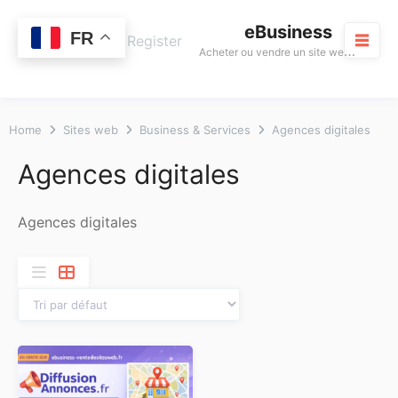
Skip
eBusiness
to
0
FR
Cart
Login / Register
A
cheter ou vendre un site web rentable
content
M
Home
Sites web
Business & Services
Agences digitales
Agences digitales
Agences digitales