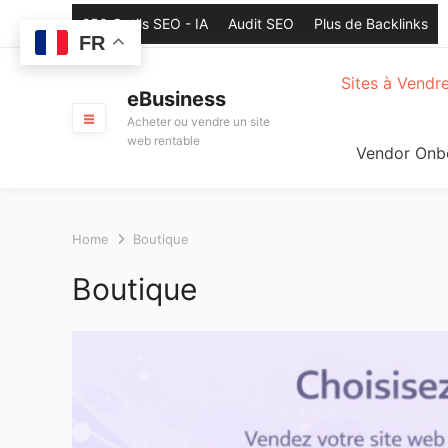
Skip
250 Outils SEO - IA
Audit SEO
Plus de Backlinks
to
FR
content
Sites à Vendr
eBusiness
Acheter ou vendre un site
web rentable
Vendor Onb
Home
Boutique
Boutique