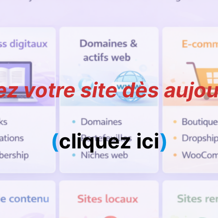
z votre site dès aujou
(
cliquez ici
)