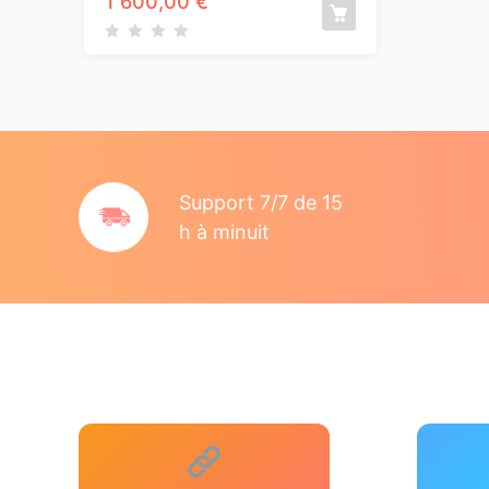
Support 7/7 de 15
h à minuit
Boostez votre SEO
256 