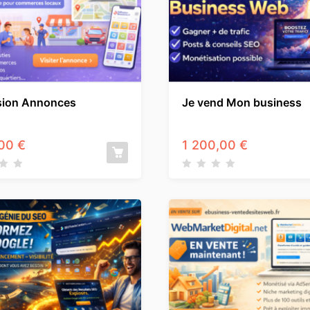
sion Annonces
Je vend Mon business
,00
€
1 200,00
€