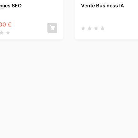
égies SEO
Vente Business IA
,00
€