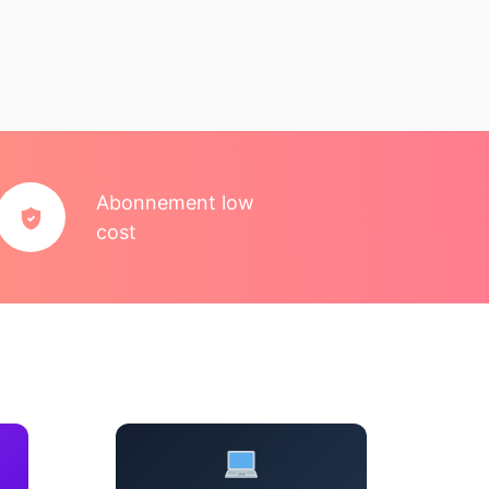
Abonnement low
cost
Création de sites web