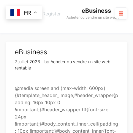
Skip
eBusiness
to
0
FR
Cart
Login / Register
A
cheter ou vendre un site web rentable
content
M
eBusiness
7 juillet 2026
by
Acheter ou vendre un site web
rentable
@media screen and (max-width: 600px)
{#template_header_image,#header_wrapper{p
adding: 16px 10px 0
!important;}#header_wrapper h1{font-size:
24px
!important;}#body_content_inner_cell{padding
: 10px !important;}#body_content_inner{font-