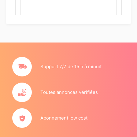
Support 7/7 de 15 h à minuit
Toutes annonces vérifiées
Abonnement low cost