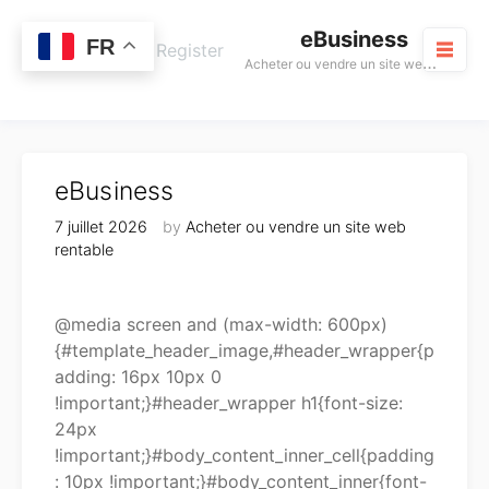
Skip
eBusiness
to
0
FR
Cart
Login / Register
A
cheter ou vendre un site web rentable
content
M
eBusiness
7 juillet 2026
by
Acheter ou vendre un site web
rentable
@media screen and (max-width: 600px)
{#template_header_image,#header_wrapper{p
adding: 16px 10px 0
!important;}#header_wrapper h1{font-size:
24px
!important;}#body_content_inner_cell{padding
: 10px !important;}#body_content_inner{font-