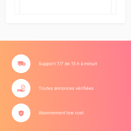
Support 7/7 de 15 h à minuit
Toutes annonces vérifiées
Abonnement low cost