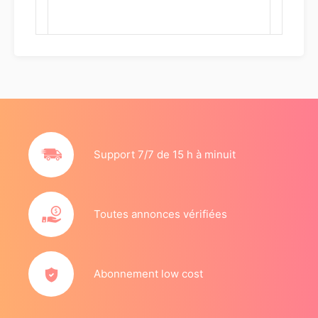
Support 7/7 de 15 h à minuit
Toutes annonces vérifiées
Abonnement low cost