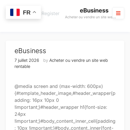
Skip
eBusiness
to
0
FR
Cart
Login / Register
A
cheter ou vendre un site web rentable
content
M
eBusiness
7 juillet 2026
by
Acheter ou vendre un site web
rentable
@media screen and (max-width: 600px)
{#template_header_image,#header_wrapper{p
adding: 16px 10px 0
!important;}#header_wrapper h1{font-size:
24px
!important;}#body_content_inner_cell{padding
: 10px !important;}#body_content_inner{font-