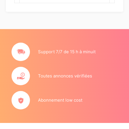
Support 7/7 de 15 h à minuit
Toutes annonces vérifiées
Abonnement low cost