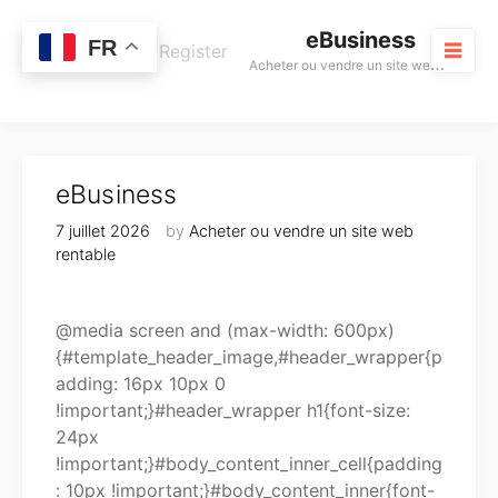
Skip
eBusiness
to
0
FR
Cart
Login / Register
A
cheter ou vendre un site web rentable
content
M
eBusiness
7 juillet 2026
by
Acheter ou vendre un site web
rentable
@media screen and (max-width: 600px)
{#template_header_image,#header_wrapper{p
adding: 16px 10px 0
!important;}#header_wrapper h1{font-size:
24px
!important;}#body_content_inner_cell{padding
: 10px !important;}#body_content_inner{font-