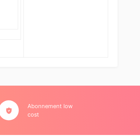
Abonnement low
cost