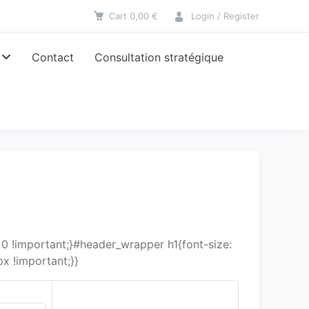
Cart
0,00
€
Login / Register
Contact
Consultation stratégique
 !important;}#header_wrapper h1{font-size:
x !important;}}