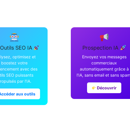
Outils SEO IA
Prospection IA
lysez, optimisez et
Envoyez vos messages
boostez votre
commerciaux
rencement avec des
automatiquement grâce à
tils SEO puissants
l’IA, sans email et sans spam
ropulsés par l’IA.
Découvrir
ccéder aux outils