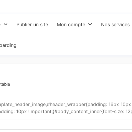
e
Publier un site
Mon compte
Nos services
oarding
table
late_header_image,#header_wrapper{padding: 16px 10px 0
dding: 10px !important;}#body_content_inner{font-size: 12p