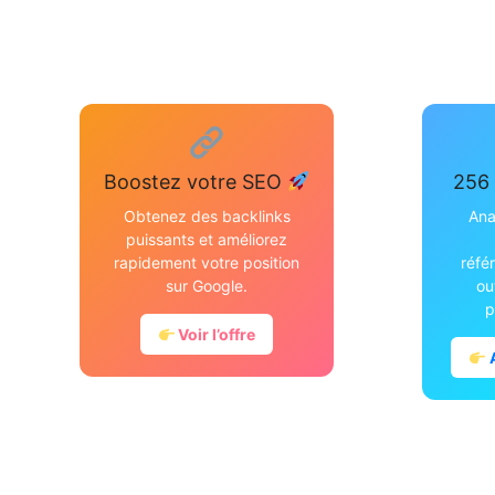
Boostez votre SEO
256 
Obtenez des backlinks
Ana
puissants et améliorez
rapidement votre position
réfé
sur Google.
ou
p
Voir l’offre
A