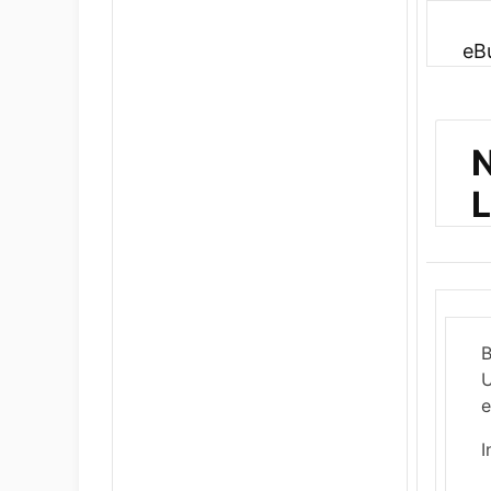
eB
N
L
B
U
e
I