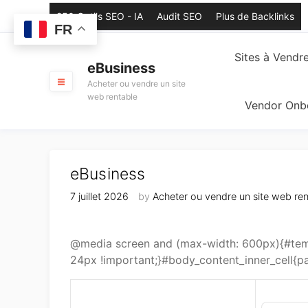
Skip
250 Outils SEO - IA
Audit SEO
Plus de Backlinks
to
FR
content
Sites à Vendr
eBusiness
Acheter ou vendre un site
web rentable
Vendor Onb
eBusiness
7 juillet 2026
by
Acheter ou vendre un site web ren
@media screen and (max-width: 600px){#temp
24px !important;}#body_content_inner_cell{pa