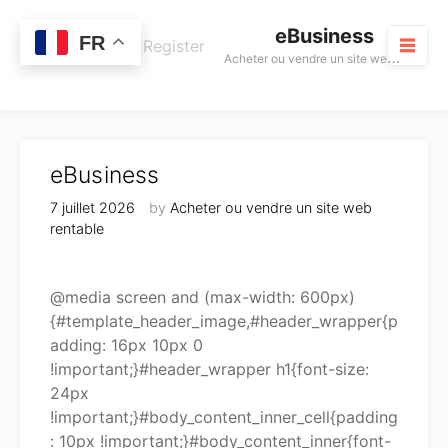
Skip
eBusiness
to
0
FR
Cart
Login / Register
A
cheter ou vendre un site web rentable
content
M
eBusiness
7 juillet 2026
by
Acheter ou vendre un site web
rentable
@media screen and (max-width: 600px)
{#template_header_image,#header_wrapper{p
adding: 16px 10px 0
!important;}#header_wrapper h1{font-size:
24px
!important;}#body_content_inner_cell{padding
: 10px !important;}#body_content_inner{font-