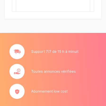
Support 7/7 de 15 h à minuit
Toutes annonces vérifiées
Abonnement low cost