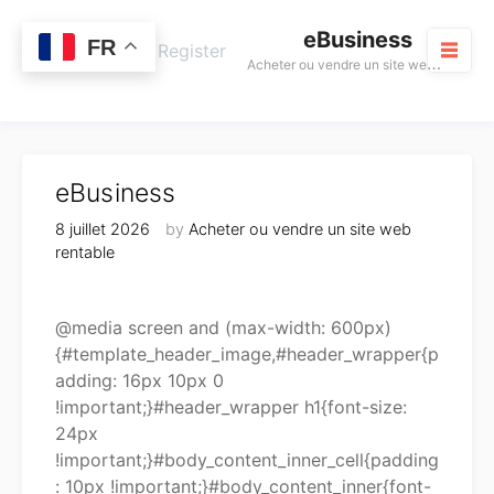
Skip
eBusiness
to
0
FR
Cart
Login / Register
A
cheter ou vendre un site web rentable
content
M
eBusiness
8 juillet 2026
by
Acheter ou vendre un site web
rentable
@media screen and (max-width: 600px)
{#template_header_image,#header_wrapper{p
adding: 16px 10px 0
!important;}#header_wrapper h1{font-size:
24px
!important;}#body_content_inner_cell{padding
: 10px !important;}#body_content_inner{font-