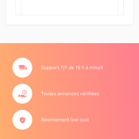
Support 7/7 de 15 h à minuit
Toutes annonces vérifiées
Abonnement low cost