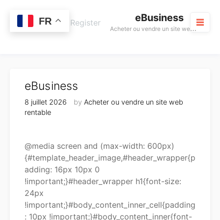
Skip
eBusiness
to
0
FR
Cart
Login / Register
A
cheter ou vendre un site web rentable
content
M
eBusiness
8 juillet 2026
by
Acheter ou vendre un site web
rentable
@media screen and (max-width: 600px)
{#template_header_image,#header_wrapper{p
adding: 16px 10px 0
!important;}#header_wrapper h1{font-size:
24px
!important;}#body_content_inner_cell{padding
: 10px !important;}#body_content_inner{font-