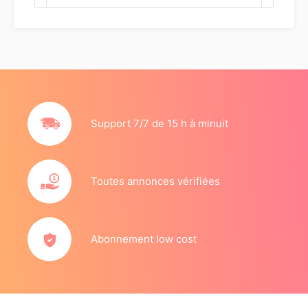
Support 7/7 de 15 h à minuit
Toutes annonces vérifiées
Abonnement low cost