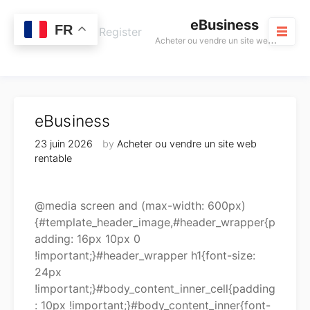
Skip
eBusiness
to
0
FR
Cart
Login / Register
A
cheter ou vendre un site web rentable
content
M
eBusiness
23 juin 2026
by
Acheter ou vendre un site web
rentable
@media screen and (max-width: 600px)
{#template_header_image,#header_wrapper{p
adding: 16px 10px 0
!important;}#header_wrapper h1{font-size:
24px
!important;}#body_content_inner_cell{padding
: 10px !important;}#body_content_inner{font-