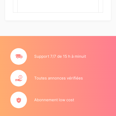
Support 7/7 de 15 h à minuit
Toutes annonces vérifiées
Abonnement low cost