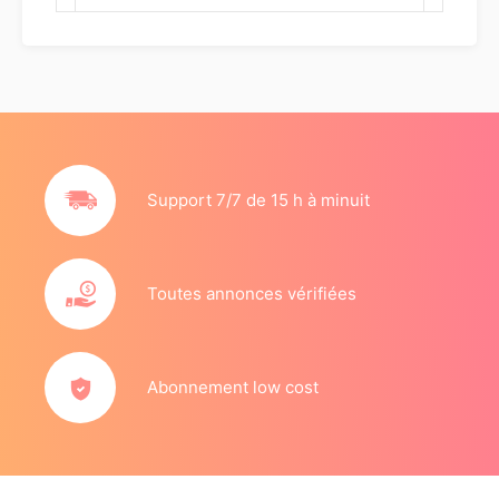
Support 7/7 de 15 h à minuit
Toutes annonces vérifiées
Abonnement low cost