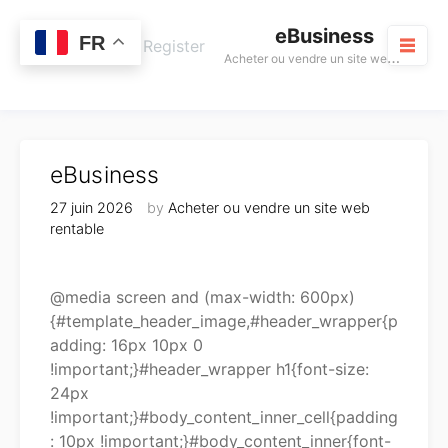
Skip
eBusiness
to
0
FR
Cart
Login / Register
A
cheter ou vendre un site web rentable
content
M
eBusiness
27 juin 2026
by
Acheter ou vendre un site web
rentable
@media screen and (max-width: 600px)
{#template_header_image,#header_wrapper{p
adding: 16px 10px 0
!important;}#header_wrapper h1{font-size:
24px
!important;}#body_content_inner_cell{padding
: 10px !important;}#body_content_inner{font-