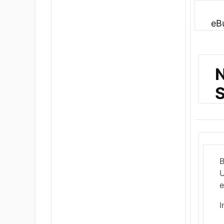
eB
N
S
B
U
e
I