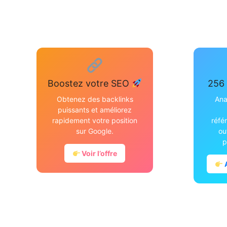
Boostez votre SEO
256 
Obtenez des backlinks
Ana
puissants et améliorez
rapidement votre position
réfé
sur Google.
ou
p
Voir l’offre
A