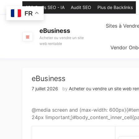
Skip
250 Outils SEO - IA
Audit SEO
Plus de Backlinks
to
FR
content
Sites à Vendr
eBusiness
Acheter ou vendre un site
web rentable
Vendor Onb
eBusiness
7 juillet 2026
by
Acheter ou vendre un site web ren
@media screen and (max-width: 600px){#temp
24px !important;}#body_content_inner_cell{pa