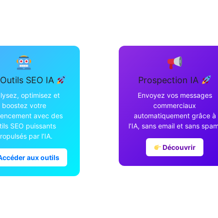
Outils SEO IA
Prospection IA
lysez, optimisez et
Envoyez vos messages
boostez votre
commerciaux
rencement avec des
automatiquement grâce à
tils SEO puissants
l’IA, sans email et sans spam
ropulsés par l’IA.
Découvrir
ccéder aux outils