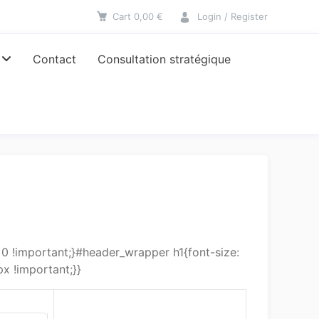
Cart
0,00
€
Login / Register
Contact
Consultation stratégique
 !important;}#header_wrapper h1{font-size:
x !important;}}