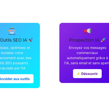
Outils SEO IA
Prospection IA
lysez, optimisez et
Envoyez vos messages
boostez votre
commerciaux
rencement avec des
automatiquement grâce à
tils SEO puissants
l’IA, sans email et sans spam
ropulsés par l’IA.
Découvrir
ccéder aux outils