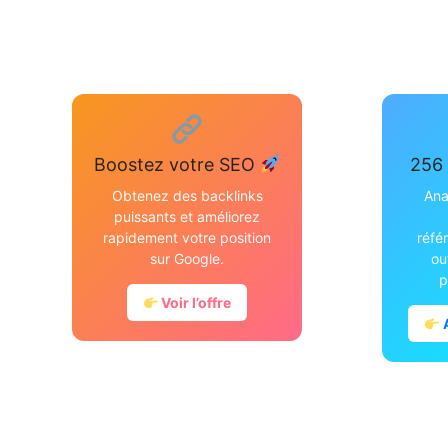
Boostez votre SEO
256 
Obtenez des backlinks
Ana
puissants et améliorez
rapidement votre position
réfé
sur Google.
ou
p
Voir l’offre
A