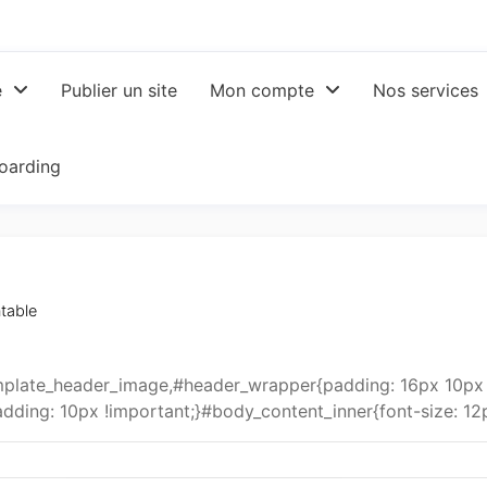
e
Publier un site
Mon compte
Nos services
oarding
table
late_header_image,#header_wrapper{padding: 16px 10px 0
dding: 10px !important;}#body_content_inner{font-size: 12p