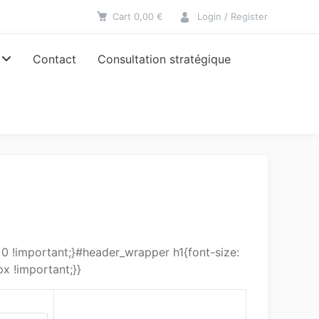
Cart
0,00
€
Login / Register
Contact
Consultation stratégique
 !important;}#header_wrapper h1{font-size:
x !important;}}