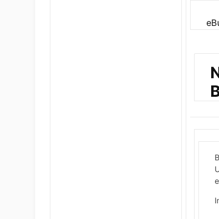
eB
N
B
B
U
e
I