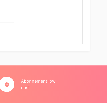
Abonnement low
cost