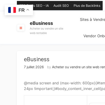
Skip
250 Outils SEO - IA
Audit SEO
Plus de Backlinks
to
FR
content
Sites à Vendr
eBusiness
Acheter ou vendre un site
web rentable
Vendor Onb
eBusiness
7 juillet 2026
by
Acheter ou vendre un site web ren
@media screen and (max-width: 600px){#temp
24px !important;}#body_content_inner_cell{pa