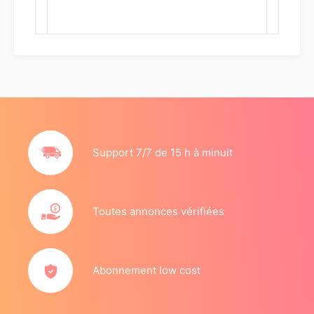
Support 7/7 de 15 h à minuit
Toutes annonces vérifiées
Abonnement low cost