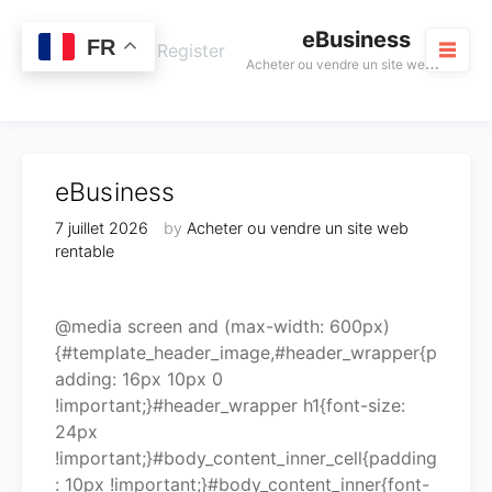
Skip
eBusiness
to
0
FR
Cart
Login / Register
A
cheter ou vendre un site web rentable
content
M
eBusiness
7 juillet 2026
by
Acheter ou vendre un site web
rentable
@media screen and (max-width: 600px)
{#template_header_image,#header_wrapper{p
adding: 16px 10px 0
!important;}#header_wrapper h1{font-size:
24px
!important;}#body_content_inner_cell{padding
: 10px !important;}#body_content_inner{font-