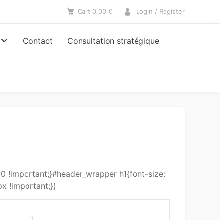
Cart
0,00
€
Login / Register
Contact
Consultation stratégique
 !important;}#header_wrapper h1{font-size:
x !important;}}