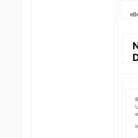
eB
N
D
B
U
e
I