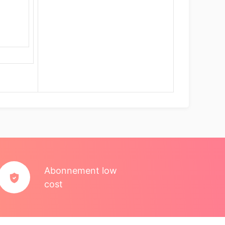
Abonnement low
cost