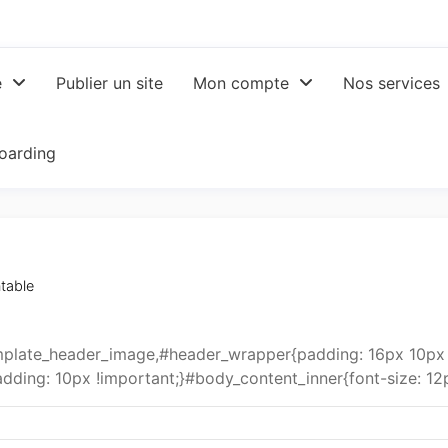
e
Publier un site
Mon compte
Nos services
oarding
table
late_header_image,#header_wrapper{padding: 16px 10px 0
dding: 10px !important;}#body_content_inner{font-size: 12p