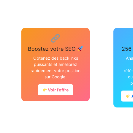
Boostez votre SEO
256 
Obtenez des backlinks
Ana
puissants et améliorez
rapidement votre position
réfé
sur Google.
ou
p
Voir l’offre
A