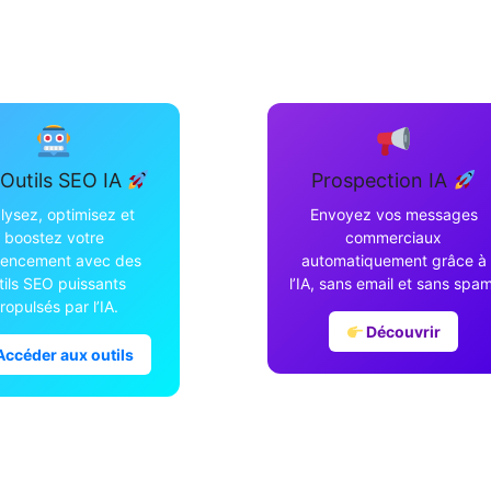
Outils SEO IA
Prospection IA
lysez, optimisez et
Envoyez vos messages
boostez votre
commerciaux
rencement avec des
automatiquement grâce à
tils SEO puissants
l’IA, sans email et sans spam
ropulsés par l’IA.
Découvrir
ccéder aux outils