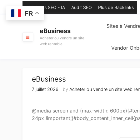
Skip
250 Outils SEO - IA
Audit SEO
Plus de Backlinks
to
FR
content
Sites à Vendr
eBusiness
Acheter ou vendre un site
web rentable
Vendor Onb
eBusiness
7 juillet 2026
by
Acheter ou vendre un site web ren
@media screen and (max-width: 600px){#temp
24px !important;}#body_content_inner_cell{pa