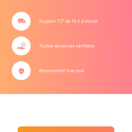
Support 7/7 de 15 h à minuit
Toutes annonces vérifiées
Abonnement low cost