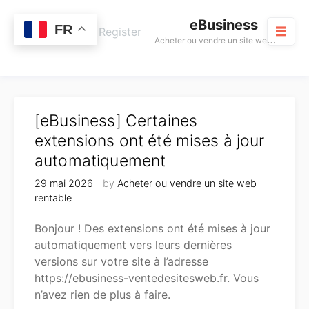
Skip
eBusiness
to
0
FR
Cart
Login / Register
A
cheter ou vendre un site web rentable
content
M
[eBusiness] Certaines
extensions ont été mises à jour
automatiquement
29 mai 2026
by
Acheter ou vendre un site web
rentable
Bonjour ! Des extensions ont été mises à jour
automatiquement vers leurs dernières
versions sur votre site à l’adresse
https://ebusiness-ventedesitesweb.fr. Vous
n’avez rien de plus à faire.