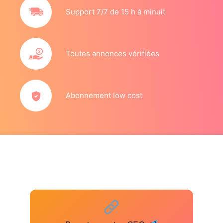
Support 7/7 de 15 h à minuit
Toutes annonces vérifiées
Abonnement low cost