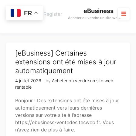
Skip
eBusiness
to
0
FR
Cart
Login / Register
A
cheter ou vendre un site web rentable
content
M
[eBusiness] Certaines
extensions ont été mises à jour
automatiquement
4 juillet 2026
by
Acheter ou vendre un site web
rentable
Bonjour ! Des extensions ont été mises à jour
automatiquement vers leurs dernières
versions sur votre site à l’adresse
https://ebusiness-ventedesitesweb.fr. Vous
n’avez rien de plus à faire.