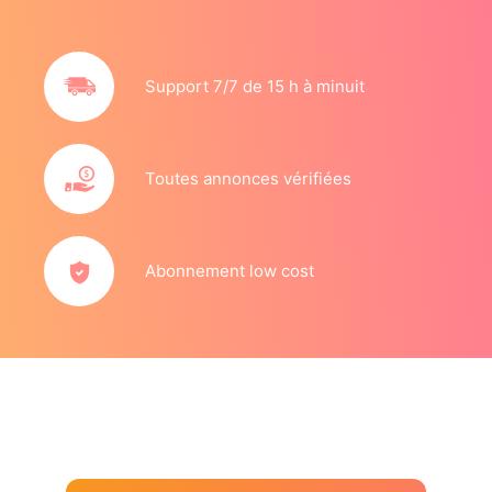
Support 7/7 de 15 h à minuit
Toutes annonces vérifiées
Abonnement low cost