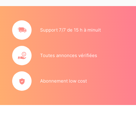
Support 7/7 de 15 h à minuit
Toutes annonces vérifiées
Abonnement low cost