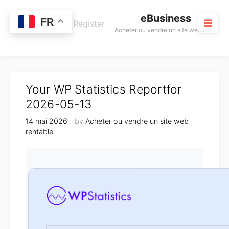
Skip
eBusiness
to
0
FR
Cart
Login / Register
A
cheter ou vendre un site web rentable
content
M
Your WP Statistics Reportfor
2026-05-13
14 mai 2026
by
Acheter ou vendre un site web
rentable