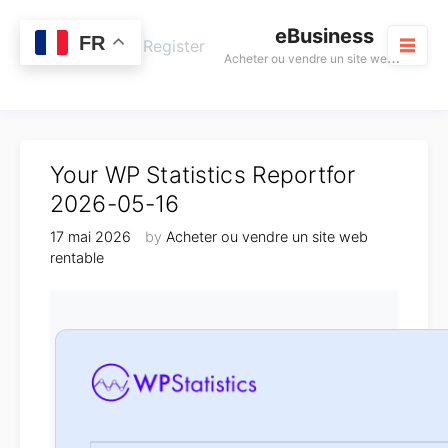
Skip
eBusiness
to
0
FR
Cart
Login / Register
A
cheter ou vendre un site web rentable
content
M
Your WP Statistics Reportfor
2026-05-16
17 mai 2026
by
Acheter ou vendre un site web
rentable