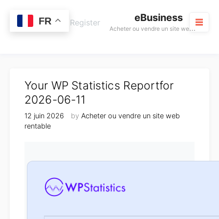
Skip
eBusiness
to
0
FR
Cart
Login / Register
A
cheter ou vendre un site web rentable
content
M
Your WP Statistics Reportfor
2026-06-11
12 juin 2026
by
Acheter ou vendre un site web
rentable