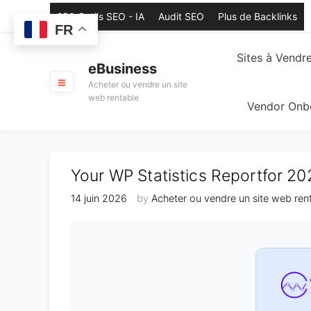
Skip
250 Outils SEO - IA
Audit SEO
Plus de Backlinks
to
FR
content
Sites à Vendr
eBusiness
Acheter ou vendre un site
web rentable
Vendor Onb
Your WP Statistics Reportfor 2
14 juin 2026
by
Acheter ou vendre un site web ren