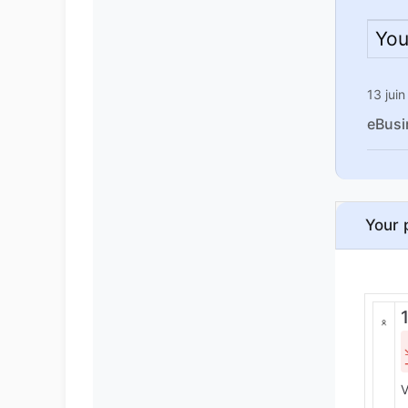
You
13 jui
eBusi
Your 
V