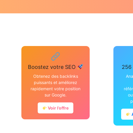
Boostez votre SEO
256 
Obtenez des backlinks
Ana
puissants et améliorez
rapidement votre position
réfé
sur Google.
ou
p
Voir l’offre
A