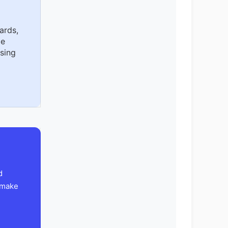
ards,
le
sing
d
 make