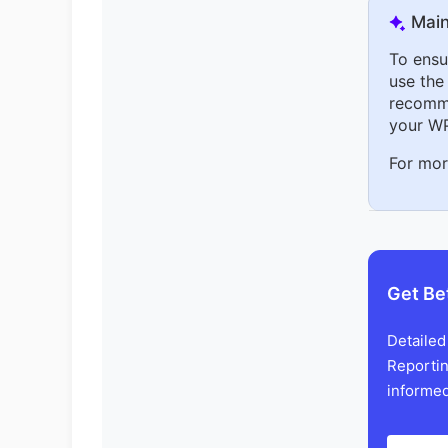
Main
To ensu
use the
recomme
your WP 
For mor
Get Be
Detailed
Reportin
informed