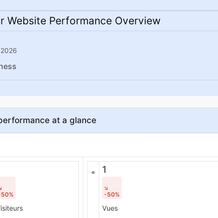
r Website Performance Overview
n 2026
ness
performance at a glance
1
1
-50%
-50%
isiteurs
Vues