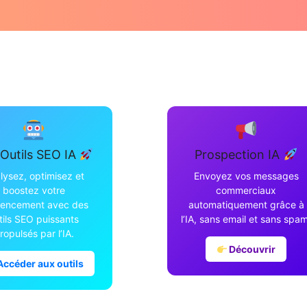
Outils SEO IA
Prospection IA
lysez, optimisez et
Envoyez vos messages
boostez votre
commerciaux
rencement avec des
automatiquement grâce à
tils SEO puissants
l’IA, sans email et sans spam
ropulsés par l’IA.
Découvrir
ccéder aux outils