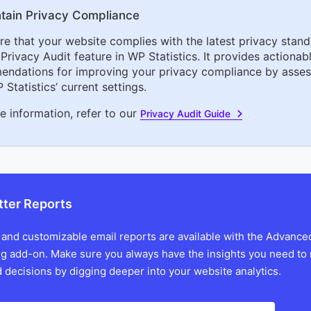
tain Privacy Compliance
re that your website complies with the latest privacy stand
 Privacy Audit feature in WP Statistics. It provides actionab
ndations for improving your privacy compliance by asses
Statistics’ current settings.
e information, refer to our
Privacy Audit Guide
tter Reports
 and customizable email reports are available with the Advance
g add-on. Make sure you always have the insights you need to
 decisions by digging deeper into your website analytics.