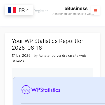
Skip
eBusiness
to
0
FR
Cart
Login / Register
A
cheter ou vendre un site web rentable
content
M
Your WP Statistics Reportfor
2026-06-16
17 juin 2026
by
Acheter ou vendre un site web
rentable