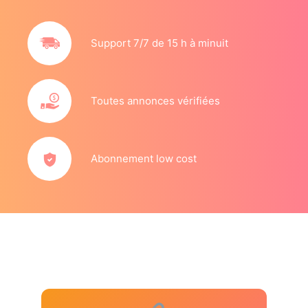
Support 7/7 de 15 h à minuit
Toutes annonces vérifiées
Abonnement low cost