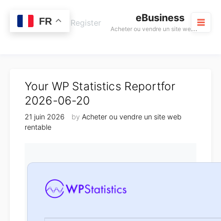
Skip
eBusiness
to
0
FR
Cart
Login / Register
A
cheter ou vendre un site web rentable
content
M
Your WP Statistics Reportfor
2026-06-20
21 juin 2026
by
Acheter ou vendre un site web
rentable