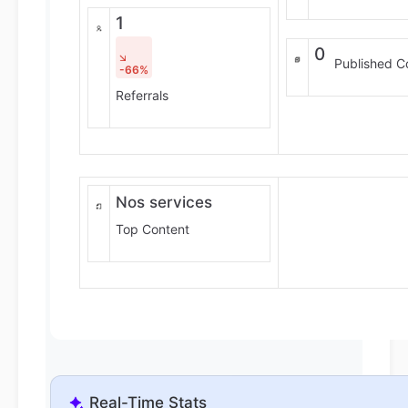
1
0
Published C
-66%
Referrals
Nos services
Top Content
Real-Time Stats