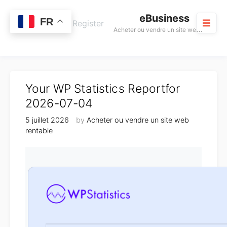
Skip
eBusiness
to
0
FR
Cart
Login / Register
A
cheter ou vendre un site web rentable
content
M
Your WP Statistics Reportfor
2026-07-04
5 juillet 2026
by
Acheter ou vendre un site web
rentable