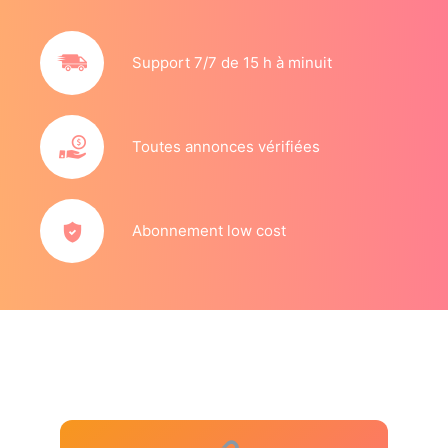
Support 7/7 de 15 h à minuit
Toutes annonces vérifiées
Abonnement low cost