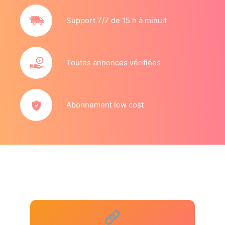
Support 7/7 de 15 h à minuit
Toutes annonces vérifiées
Abonnement low cost