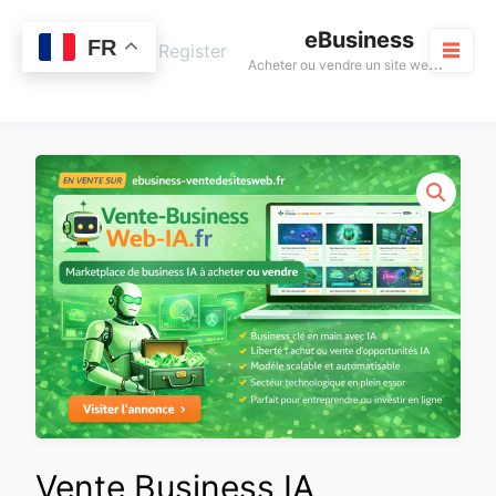
Skip
eBusiness
to
0
FR
Cart
Login / Register
A
cheter ou vendre un site web rentable
content
M
Vente Business IA